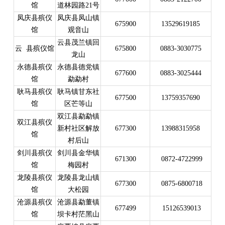
馆
道林园路21号
凤庆县殡仪
凤庆县凤山镇
675900
13529619185
馆
观音山
云县茂兰镇回
云 县殡仪馆
675800
0883-3030775
龙山
永德县殡仪
永德县德党镇
677600
0883-3025444
馆
勐勐村
耿马县殡仪
耿马镇甘东社
677500
13759357690
馆
区芒等山
双江县勐勐镇
双江县殡仪
新村社区解放
677300
13988315958
馆
村后山
剑川县殡仪
剑川县金华镇
671300
0872-4722999
馆
梅园村
龙陵县殡仪
龙陵县龙山镇
677300
0875-6800718
馆
大松园
沧源县殡仪
沧源县勐董镇
677499
15126539013
馆
坝卡村茫黑山