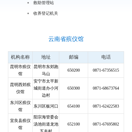
救助管理站
收养登记机关
云南省殡仪馆
机构名称
地址
邮编
电话
昆明市殡仪
昆明市东郊跑
650200
0871-67356515
馆
马山
安宁市太平新
昆明西郊殡
城街道办小河
650300
0871-68673764
仪馆
边村
东川区殡仪
东川区板河口
654100
0871-62422583
馆
阳宗海管委会
宜良县殡仪
汤池街道龙池
652100
0871-67695802
馆
五丰村