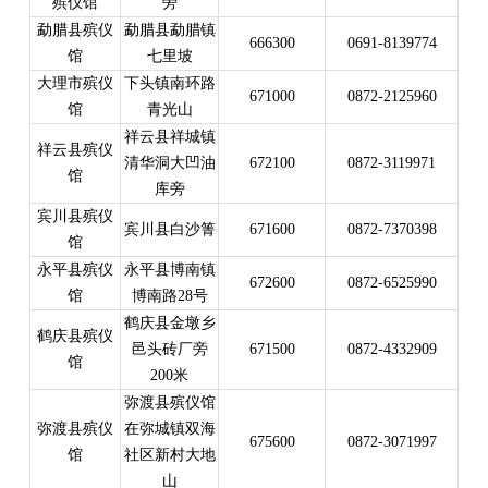
殡仪馆
旁
勐腊县殡仪
勐腊县勐腊镇
666300
0691-8139774
馆
七里坡
大理市殡仪
下头镇南环路
671000
0872-2125960
馆
青光山
祥云县祥城镇
祥云县殡仪
清华洞大凹油
672100
0872-3119971
馆
库旁
宾川县殡仪
宾川县白沙箐
671600
0872-7370398
馆
永平县殡仪
永平县博南镇
672600
0872-6525990
馆
博南路28号
鹤庆县金墩乡
鹤庆县殡仪
邑头砖厂旁
671500
0872-4332909
馆
200米
弥渡县殡仪馆
弥渡县殡仪
在弥城镇双海
675600
0872-3071997
馆
社区新村大地
山