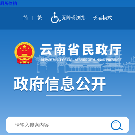
厕所偷拍
简
繁
无障碍浏览
长者模式
|