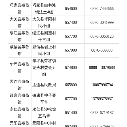
巧家县殡仪
巧家县白鹤滩
654600
0870-7434666
馆
镇法土4组
大关县殡仪
大关县坪阳村
657400
0870-3041999
馆
民小组
绥江县殡仪
绥江县回望村
657700
0870-3060123
馆
十三组
威信县殡仪
威信县岩上村
657900
0870-309888
馆
民小组
华坪县荣将镇
华坪县殡仪
龙头村委会五
674800
0888—3079688
馆
组
孟连县殡仪
孟连县民政局
665800
18087996794
馆
镇康县殡仪
镇康县桃子寨
677700
13759375937
馆
平掌
永仁县殡仪
永仁县沙松坡
651400
0878-6719187
馆
五马箐
元阳县殡仪
元阳县中冲村
662400
0873-5769923