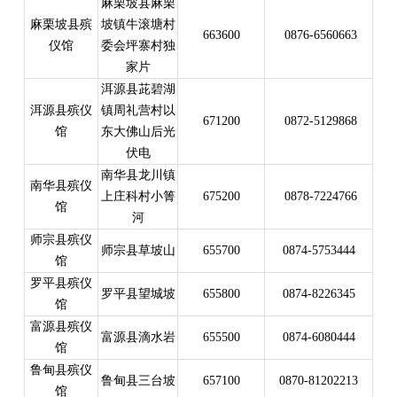
麻栗坡县麻栗
麻栗坡县殡
坡镇牛滚塘村
663600
0876-6560663
仪馆
委会坪寨村独
家片
洱源县茈碧湖
洱源县殡仪
镇周礼营村以
671200
0872-5129868
馆
东大佛山后光
伏电
南华县龙川镇
南华县殡仪
上庄科村小箐
675200
0878-7224766
馆
河
师宗县殡仪
师宗县草坡山
655700
0874-5753444
馆
罗平县殡仪
罗平县望城坡
655800
0874-8226345
馆
富源县殡仪
富源县滴水岩
655500
0874-6080444
馆
鲁甸县殡仪
鲁甸县三台坡
657100
0870-81202213
馆