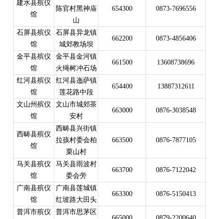
建水县殡仪
陈官村黑神庙
654300
0873-7696556
馆
山
石屏县殡仪
石屏县异龙镇
662200
0873-4856406
馆
城郊教场坝
金平县殡仪
金平县金河镇
661500
13608738696
馆
火绳树冲石场
红河县殡仪
红河县迤萨镇
654400
13887312611
馆
莲花路中段
文山州殡仪
文山市城郊茶
663000
0876-3038548
馆
安村
西畴县兴街镇
西畴县殡仪
拉孩村委会柏
663500
0876-7877105
馆
栗山村
马关县殡仪
马关县雨波村
663700
0876-7122042
馆
委会旁
广南县殡仪
广南县莲城镇
663300
0876-5150413
馆
红坡路大田头
普洱市殡仪
普洱市思茅区
665000
0879-2200640