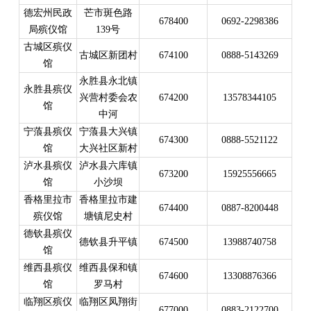
德宏州民政
芒市斑色路
678400
0692-2298386
局殡仪馆
139号
古城区殡仪
古城区新团村
674100
0888-5143269
馆
永胜县永北镇
永胜县殡仪
兴营村委会农
674200
13578344105
馆
中河
宁蒗县殡仪
宁蒗县大兴镇
674300
0888-5521122
馆
大兴社区新村
泸水县殡仪
泸水县六库镇
673200
15925556665
馆
小沙坝
香格里拉市
香格里拉市建
674400
0887-8200448
殡仪馆
塘镇尼史村
德钦县殡仪
德钦县升平镇
674500
13988740758
馆
维西县殡仪
维西县保和镇
674600
13308876366
馆
罗马村
临翔区殡仪
临翔区凤翔街
677000
0883-2122700