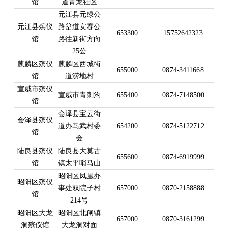
馆
道青龙社区
元江县元绿公
元江县殡仪
路岔道安赛公
653300
15752642323
馆
路往新街方向
25公
麒麟区殡仪
麒麟区西城街
655000
0874-3411668
馆
道涝地村
宣威市殡仪
宣威市青刺沟
655400
0874-7148500
馆
会泽县宝云街
会泽县殡仪
道办马武村委
654200
0874-5122712
馆
会
陆良县殡仪
陆良县大莫古
655600
0874-6919999
馆
镇太平哨马山
昭阳区凤凰办
昭阳区殡仪
事处双院子村
657000
0870-2158888
馆
214号
昭阳区大龙
昭阳区北闸镇
657000
0870-3161299
洞殡仪馆
大龙洞对面