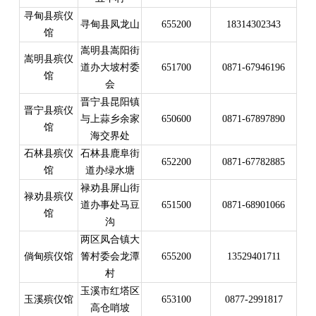
寻甸县殡仪
寻甸县凤龙山
655200
18314302343
馆
嵩明县嵩阳街
嵩明县殡仪
道办大坡村委
651700
0871-67946196
馆
会
晋宁县昆阳镇
晋宁县殡仪
与上蒜乡余家
650600
0871-67897890
馆
海交界处
石林县殡仪
石林县鹿阜街
652200
0871-67782885
馆
道办绿水塘
禄劝县屏山街
禄劝县殡仪
道办事处马豆
651500
0871-68901066
馆
沟
两区凤合镇大
倘甸殡仪馆
箐村委会龙潭
655200
13529401711
村
玉溪市红塔区
玉溪殡仪馆
653100
0877-2991817
高仓哨坡