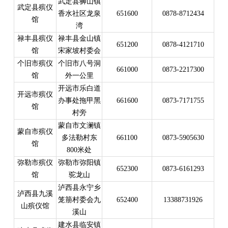
武定县狮山镇
武定县殡仪
香水社区龙泉
651600
0878-8712434
馆
湾
禄丰县殡仪
禄丰县金山镇
651200
0878-4121710
馆
宋家坡村委会
个旧市殡仪
个旧市八号洞
661000
0873-2217300
馆
外一公里
开远市乐白道
开远市殡仪
办事处拖甲黑
661600
0873-7171755
馆
村旁
蒙自市文澜镇
蒙自市殡仪
多法勒村东
661100
0873-5905630
馆
800米处
弥勒市殡仪
弥勒市弥阳镇
652300
0873-6161293
馆
驼龙山
泸西县永宁乡
泸西县九溪
笼笧村委会九
652400
13388731926
山殡仪馆
溪山
建水县临安镇