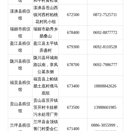
馆
和平村黄松坡
漾濞县苍山西
漾濞县殡仪
镇河西村柏桃
672500
0872-7525711
馆
花村民小组
瑞丽市殡仪
瑞丽市勐秀乡
678400
0692-8877772
馆
腊桑山
盈江县殡仪
盈江县太平镇
679300
0692-8110528
馆
弄盏村
陇川县环城南
陇川县殡仪
路以南，章凤
678700
0692-7986777
馆
公墓东侧
福贡县上帕镇
福贡县殡仪
腊土底村俄马
673400
18808842626
馆
底组
贡山县茨开镇
贡山县殡仪
茨开村卡娃桥
673500
13988601985
馆
污水处理厂旁
兰坪县金顶镇
兰坪县殡仪
0886-3055999，
箐门村委会仁
671400