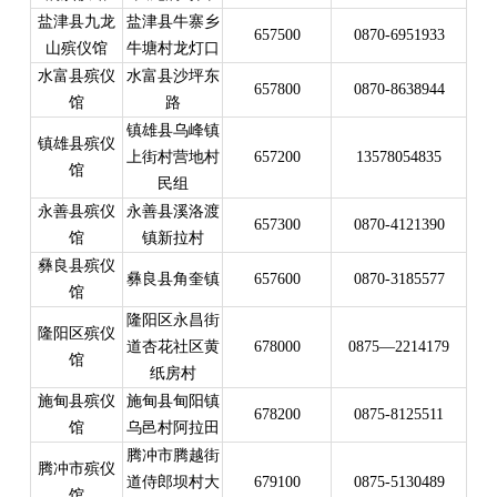
盐津县九龙
盐津县牛寨乡
657500
0870-6951933
山殡仪馆
牛塘村龙灯口
水富县殡仪
水富县沙坪东
657800
0870-8638944
馆
路
镇雄县乌峰镇
镇雄县殡仪
上街村营地村
657200
13578054835
馆
民组
永善县殡仪
永善县溪洛渡
657300
0870-4121390
馆
镇新拉村
彝良县殡仪
彝良县角奎镇
657600
0870-3185577
馆
隆阳区永昌街
隆阳区殡仪
道杏花社区黄
678000
0875—2214179
馆
纸房村
施甸县殡仪
施甸县甸阳镇
678200
0875-8125511
馆
乌邑村阿拉田
腾冲市腾越街
腾冲市殡仪
道侍郎坝村大
679100
0875-5130489
馆