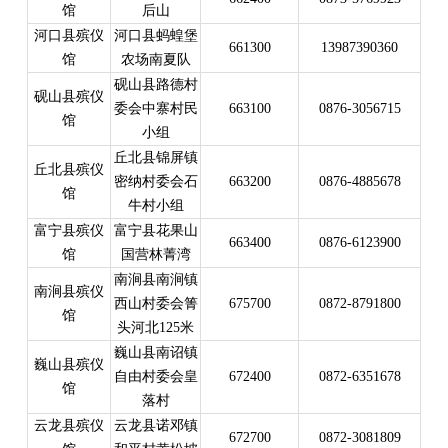
馆
后山
河口县殡仪
河口县蚂蝗堡
661300
13987390360
馆
农场南夏队
砚山县路德村
砚山县殡仪
委会中寨村民
663100
0876-3056715
馆
小组
丘北县锦屏镇
丘北县殡仪
密纳村委会石
663200
0876-4885678
馆
牛村小组
富宁县殡仪
富宁县花果山
663400
0876-6123900
馆
国营林菁湾
南涧县南涧镇
南涧县殡仪
西山村委会箐
675700
0872-8791800
馆
头河北125米
巍山县南诏镇
巍山县殡仪
自由村委会皇
672400
0872-6351678
馆
落村
云龙县殡仪
云龙县诺邓镇
672700
0872-3081809