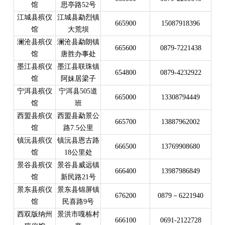
馆
思亭路52号
江城县殡仪
江城县勐烈镇
665900
15087918396
馆
大荒坝
澜沧县殡仪
澜沧县勐朗镇
665600
0879-7221438
馆
唐胜办事处
墨江县殡仪
墨江县联珠镇
654800
0879-4232922
馆
阿妹居梁子
宁洱县殡仪
宁洱县505道
665000
13308794449
馆
班
西盟县殡仪
西盟县勐景公
665700
13887962002
馆
路7.5公里
镇沅县殡仪
镇沅县恩古路
666500
13769908680
馆
18公里处
景谷县殡仪
景谷县威远镇
666400
13987986849
馆
新民路21号
景东县殡仪
景东县锦屏镇
676200
0879－6221940
馆
民喜路9号
西双版纳州
景洪市嘎栋村
666100
0691-2122728